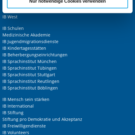
Nur notwendige Cookies verwenden
IB Nord
Cookies, die erforderlich zur Bereitstellung der von Ihnen
IB Südwest
aufgerufenen und somit gewünschten Website-
IB West
Funktionen sind. Diese Cookies setzen wir aufgrund
berechtigter Interessen und daher unabhängig von einer
IB Schulen
Einwilligung.
Medizinische Akademie
IB Jugendmigrationsdienste
IB Kindertagesstätten
IB Beherbergungseinrichtungen
IB Sprachinstitut München
IB Sprachinstitut Tübingen
IB Sprachinstitut Stuttgart
IB Sprachinstitut Reutlingen
IB Sprachinstitut Böblingen
IB Mensch sein stärken
IB International
IB Stiftung
Stiftung pro Demokratie und Akzeptanz
IB Freiwilligendienste
IB Volunteers