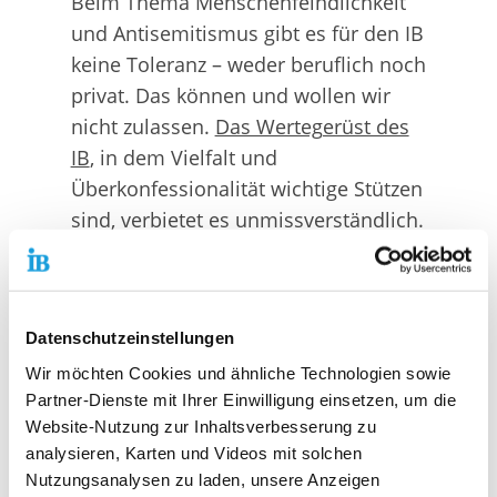
Beim Thema Menschenfeindlichkeit
und Antisemitismus gibt es für den IB
keine Toleranz – weder beruflich noch
privat. Das können und wollen wir
nicht zulassen.
Das Wertegerüst des
IB
, in dem Vielfalt und
Überkonfessionalität wichtige Stützen
sind, verbietet es unmissverständlich.
Daher gab es von unserer Seite für
die Mitarbeiterin arbeitsrechtliche
Konsequenzen.
Datenschutzeinstellungen
Thiemo Fojkar, Vorstandsvorsitzender des
Wir möchten Cookies und ähnliche Technologien sowie
IB
Partner-Dienste mit Ihrer Einwilligung einsetzen, um die
Website-Nutzung zur Inhaltsverbesserung zu
Gemeinsamer Einrichtungsbesuch mit
analysieren, Karten und Videos mit solchen
dem Vorstandsvorsitzenden der Deutsch-
Nutzungsanalysen zu laden, unsere Anzeigen
Israelischen Gesellschaft Mittelfranken