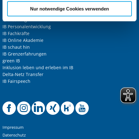
etwaige Einwilligung erstreckt sich nicht auf notwendige
IB Freiwilligendienste
Nur notwendige Cookies verwenden
IB Volunteers
Cookies, die erforderlich zur Bereitstellung der von Ihnen
IB Incoming
aufgerufenen und somit gewünschten Website-
IB Personalentwicklung
Funktionen sind. Diese Cookies setzen wir aufgrund
IB Fachkräfte
berechtigter Interessen und daher unabhängig von einer
IB Online Akademie
Einwilligung.
IB schaut hin
IB Grenzerfahrungen
green IB
Inklusion leben und erleben im IB
Delta-Netz Transfer
IB Fairspeech
Offizielle Facebook
Offizielle Instag
Offizielle Link
Offizielle X
Offizielle
Offizie
Impressum
Datenschutz