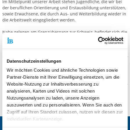
Im Mittelpunkt unserer Arbeit stehen Jugendliche, die wir bei
der beruflichen Orientierung und Erstausbildung unterstützen,
sowie Erwachsene, die durch Aus- und Weiterbildung wieder in
die Arbeitswelt eingegliedert werden.
Nahe gelegen am Grenzübergang zur Schweiz, befindet sich die
Nebenstelle des IB Bildungszentrums Freiburg. Heute besuchen
rund 100 Teilnehmende die Einrichtung.
Datenschutzeinstellungen
Weitere Angebote
Wir möchten Cookies und ähnliche Technologien sowie
Partner-Dienste mit Ihrer Einwilligung einsetzen, um die
Berufsvorbereitende Bildungsmaßnahmen (BvB)
Website-Nutzung zur Inhaltsverbesserung zu
analysieren, Karten und Videos mit solchen
Galerie
Nutzungsanalysen zu laden, unsere Anzeigen
auszuwerten und zu personalisieren. Wenn Sie auch den
Zugriff auf Ihren Standort zulassen, nutzen wir diesen zur
individuellen Kartenanzeige.
Internationaler Bund