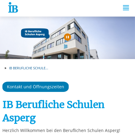
Springe zum Inhalt
Automatische Wiede
IB BERUFLICHE SCHULE...
Kontakt und Öffnungszeiten
IB Berufliche Schulen
Asperg
Herzlich Willkommen bei den Beruflichen Schulen Asperg!