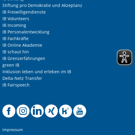
Stiftung pro Demokratie und Akzeptanz
IB Freiwilligendienste
Ihre Telefonnummer
IB Volunteers
IB Incoming
IB Personalentwicklung
IB Fachkräfte
Betreff ihrer Anfrage
IB Online Akademie
IB schaut hin
IB Grenzerfahrungen
Ihre Nachricht
*
green IB
Inklusion leben und erleben im IB
Delta-Netz Transfer
IB Fairspeech
Offizielle Facebook
Offizielle Instag
Offizielle Link
Offizielle X
Offizielle
Offizie
Anti-Roboter-Verifizierung
Hier klicken
Impressum
Friendly
Captcha ⇗