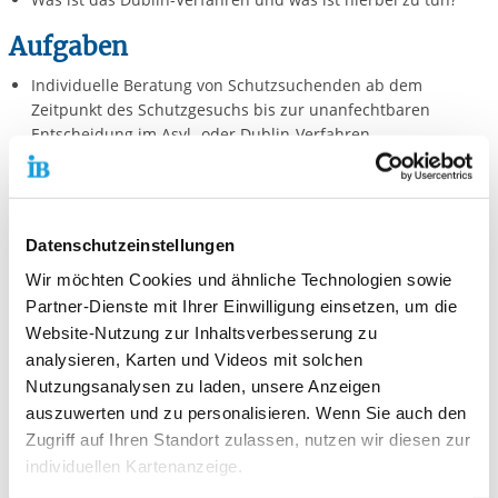
Aufgaben
Individuelle Beratung von Schutzsuchenden ab dem
Zeitpunkt des Schutzgesuchs bis zur unanfechtbaren
Entscheidung im Asyl- oder Dublin-Verfahren
Beratung zum Ablauf und Inhalt des Asylverfahrens und zu
dessen Verlauf, Aufklärung über Rechte und Pflichten der
Asylsuchenden
Beratung und ggf. Begleitung im Widerspruchsverfahren
Datenschutzeinstellungen
sowie bei Zweit- und Folgeanträgen
Wir möchten Cookies und ähnliche Technologien sowie
Wahrung der besonderen Verfahrensgarantien für
vulnerable Schutzsuchende
Partner-Dienste mit Ihrer Einwilligung einsetzen, um die
Enge Zusammenarbeit mit Juristen*Juristinnen im Rahmen
Website-Nutzung zur Inhaltsverbesserung zu
von Rechtsberatung sowie mit Dolmetscherdiensten
analysieren, Karten und Videos mit solchen
Verweisberatung (z.B. zur Migrationsberatung)
Nutzungsanalysen zu laden, unsere Anzeigen
auszuwerten und zu personalisieren. Wenn Sie auch den
Zielgruppe
Zugriff auf Ihren Standort zulassen, nutzen wir diesen zur
Die AVB richtet sich an alle Asylsuchende jeden Alters,
individuellen Kartenanzeige.
besonders auch an vulnerable Schutzsuchende, im Landkreis