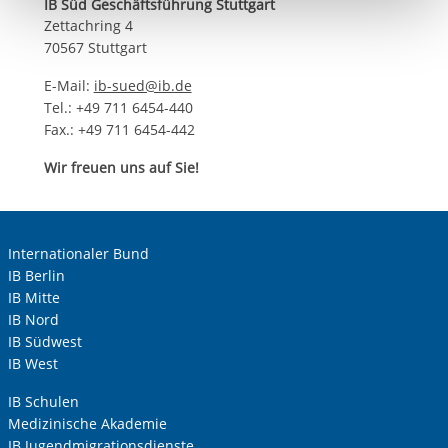
IB Süd Geschäftsführung Stuttgart
berechtigter Interessen und daher unabhängig von einer
Zettachring 4
Einwilligung.
70567 Stuttgart
E-Mail:
ib-sued@ib.de
Tel.: +49 711 6454-440
Fax.: +49 711 6454-442
Wir freuen uns auf Sie!
Internationaler Bund
IB Berlin
IB Mitte
IB Nord
IB Südwest
IB West
IB Schulen
Medizinische Akademie
IB Jugendmigrationsdienste