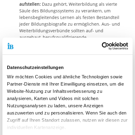
aufstellen:
Dazu gehört, Weiterbildung als vierte
Säule des Bildungssystems zu verankern, um
lebensbegleitendes Lernen als festen Bestandteil
jeder Bildungsbiografie zu ermöglichen. Aus- und
Weiterbildungsverbünde sollten auf- und
ausgebaut, berufsqualifizierende
Teilqualifikationen gesetzlich verankert werden.
Zudem würde eine Bildungszeit helfen -
insbesondere Menschen mit geringer
Weiterbildungserfahrung.
Datenschutzeinstellungen
Bundesweite Fachkräftestrategie für Pflege-,
Wir möchten Cookies und ähnliche Technologien sowie
Erziehungs- und Sozialberufe:
Hier ist eine
Strukturreform nötig. Die neue Regierung sollte
Partner-Dienste mit Ihrer Einwilligung einsetzen, um die
die schulischen Ausbildungen in diesen Branchen
Website-Nutzung zur Inhaltsverbesserung zu
aufwerten. Bei der Ausbildungsförderung muss
analysieren, Karten und Videos mit solchen
Deutschland diese Tätigkeiten mit betrieblichen
Nutzungsanalysen zu laden, unsere Anzeigen
Berufen gleichstellen. Die Altenpflege benötigt
auszuwerten und zu personalisieren. Wenn Sie auch den
eine Angleichung ihrer Gehaltsstrukturen an jene
Zugriff auf Ihren Standort zulassen, nutzen wir diesen zur
in Kranken- und Gesundheitspflege. Nicht zuletzt
individuellen Kartenanzeige.
sollte es mehr Ausbildungsplätze geben.