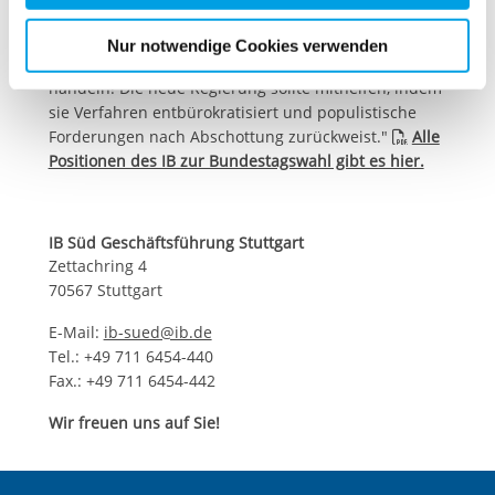
für die Zukunft widerrufen. Bitte beachten Sie: Ihre
gesellschaftliche Teilhabe und berufliche
etwaige Einwilligung erstreckt sich nicht auf notwendige
Entwicklung zu geben. Wichtig: Es muss sich um eine
Nur notwendige Cookies verwenden
Cookies, die erforderlich zur Bereitstellung der von Ihnen
für alle Seiten faire Qualifizierung und Arbeit
aufgerufenen und somit gewünschten Website-
handeln! Die neue Regierung sollte mithelfen, indem
sie Verfahren entbürokratisiert und populistische
Funktionen sind. Diese Cookies setzen wir aufgrund
Forderungen nach Abschottung zurückweist."
Alle
berechtigter Interessen und daher unabhängig von einer
Positionen des IB zur Bundestagswahl gibt es hier.
Einwilligung.
IB Süd Geschäftsführung Stuttgart
Zettachring 4
70567 Stuttgart
E-Mail:
ib-sued@ib.de
Tel.: +49 711 6454-440
Fax.: +49 711 6454-442
Wir freuen uns auf Sie!