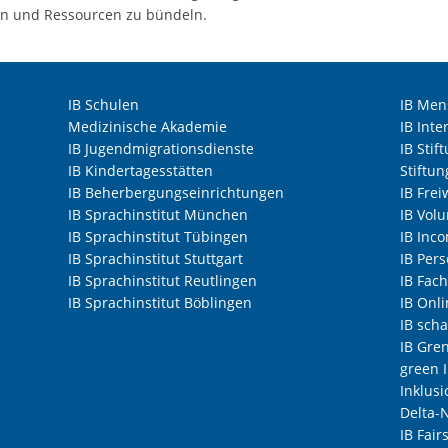
rn und Ressourcen zu bündeln.
IB Schulen
IB Men
Medizinische Akademie
IB Inte
IB Jugendmigrationsdienste
IB Stif
IB Kindertagesstätten
Stiftu
IB Beherbergungseinrichtungen
IB Frei
IB Sprachinstitut München
IB Volu
IB Sprachinstitut Tübingen
IB Inc
IB Sprachinstitut Stuttgart
IB Per
IB Sprachinstitut Reutlingen
IB Fach
IB Sprachinstitut Böblingen
IB Onl
IB scha
IB Gre
green 
Inklusi
Delta-
IB Fair