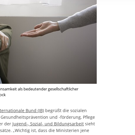
rstreckt sich nicht auf notwendige Cookies, die erforderlich zur B
n und somit gewünschten Website-Funktionen sind. Diese Cooki
ressen und daher unabhängig von einer Einwilligung.
insamkeit als bedeutender gesellschaftlicher
tock
ternationale Bund (IB)
begrüßt die sozialen
 Gesundheitsprävention und -förderung, Pflege
er der
Jugend-, Sozial- und Bildungsarbeit
sieht
sätze. „Wichtig ist, dass die Ministerien jene