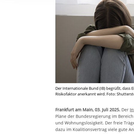
Ihre etwaige Einwilligung e
der von Ihnen aufgerufene
aufgrund berechtigter Inte
Der Internationale Bund (IB) begrüßt, dass E
Risikofaktor anerkannt wird. Foto: Shutters
Frankfurt am Main, 03. Juli 2025.
Der
In
Pläne der Bundesregierung im Bereich
und Wohnungslosigkeit. Der freie Träg
dazu im Koalitionsvertrag viele gute An