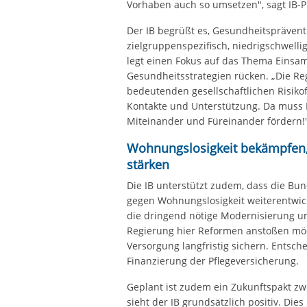
Vorhaben auch so umsetzen", sagt IB-
Der IB begrüßt es, Gesundheitsprävent
zielgruppenspezifisch, niedrigschwelli
legt einen Fokus auf das Thema Einsam
Gesundheitsstrategien rücken. „Die Re
bedeutenden gesellschaftlichen Risikof
Kontakte und Unterstützung. Da muss
Miteinander und Füreinander fördern!"
Wohnungslosigkeit bekämpfen
stärken
Die IB unterstützt zudem, dass die Bu
gegen Wohnungslosigkeit weiterentwick
die dringend nötige Modernisierung un
Regierung hier Reformen anstoßen möch
Versorgung langfristig sichern. Entsch
Finanzierung der Pflegeversicherung.
Geplant ist zudem ein Zukunftspakt 
sieht der IB grundsätzlich positiv. Die