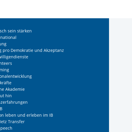
sch sein stärken
rnational
tung
ng pro Demokratie und Akzeptanz
willigendienste
nteers
oming
sonalentwicklung
kräfte
ine Akademie
ut hin
nzerfahrungen
IB
on leben und erleben im IB
Netz Transfer
speech