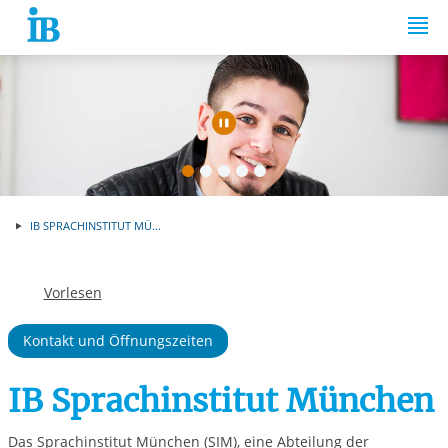
Springe zum Inhalt
Automatische Wiede
IB SPRACHINSTITUT MÜ...
Vorlesen
Kontakt und Öffnungszeiten
IB Sprachinstitut München
Das Sprachinstitut München (SIM), eine Abteilung der