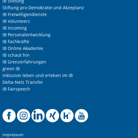
IB Stiftung
Stiftung pro Demokratie und Akzeptanz
IB Freiwilligendienste
Ihre Telefonnummer
IB Volunteers
IB Incoming
IB Personalentwicklung
IB Fachkräfte
Betreff ihrer Anfrage
IB Online Akademie
IB schaut hin
IB Grenzerfahrungen
Ihre Nachricht
*
green IB
Inklusion leben und erleben im IB
Delta-Netz Transfer
IB Fairspeech
Offizielle Facebook
Offizielle Instag
Offizielle Link
Offizielle X
Offizielle
Offizie
Anti-Roboter-Verifizierung
Hier klicken
Impressum
Friendly
Captcha ⇗