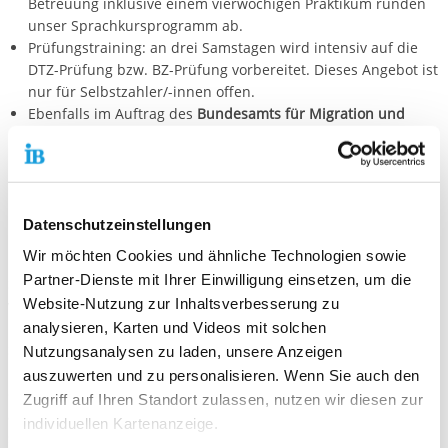
Betreuung inklusive einem vierwöchigen Praktikum runden
unser Sprachkursprogramm ab.
Prüfungstraining: an drei Samstagen wird intensiv auf die
DTZ-Prüfung bzw. BZ-Prüfung vorbereitet. Dieses Angebot ist
nur für Selbstzahler/-innen offen.
Ebenfalls im Auftrag des
Bundesamts für Migration und
Flüchtlinge
können Kursleiter und Kursleiterinnen in
unserem Haus die
Zusatzqualifizierung für DaZ- Lehrkräfte
absolvieren und das entsprechende Zertifikat für die
Zulassung als anerkannte Lehrkraft in Integrationskursen
erwerben.
Datenschutzeinstellungen
Wir möchten Cookies und ähnliche Technologien sowie
Die Kursteilnehmerinnen und Kursteilnehmer werden mit der
Partner-Dienste mit Ihrer Einwilligung einsetzen, um die
Sprache und den Lebensverhältnissen in Deutschland so
Website-Nutzung zur Inhaltsverbesserung zu
vertraut gemacht, dass sie im täglichen Leben selbstständig
handeln können. Im Mittelpunkt der Maßnahmen des
analysieren, Karten und Videos mit solchen
Sprachinstituts steht der Spracherwerb. Wir arbeiten nach dem
Nutzungsanalysen zu laden, unsere Anzeigen
Rahmencurriculum des Bundesamts und orientieren uns an
auszuwerten und zu personalisieren. Wenn Sie auch den
den individuellen Bedürfnissen der Lernenden. Die Lehrkräfte
Zugriff auf Ihren Standort zulassen, nutzen wir diesen zur
arbeiten im Team, jeweils zwei Kollegeninnen bzw. Kollegen
individuellen Kartenanzeige.
sind in einem Kurs eingesetzt. Diese Praxis sichert ein hohes