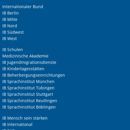
Anrede
*
Internationaler Bund
IB Berlin
Keine Angabe
IB Mitte
Frau
IB Nord
IB Südwest
Herr
Vorherige Folie anzeigen
N
IB West
Neutrale Anrede
IB Schulen
Unternehmen
Medizinische Akademie
IB Jugendmigrationsdienste
IB Kindertagesstätten
IB Beherbergungseinrichtungen
Nachname, Vorname
*
IB Sprachinstitut München
IB Sprachinstitut Tübingen
IB Sprachinstitut Stuttgart
Adresse (PLZ, Ort, Strasse)
IB Sprachinstitut Reutlingen
IB Sprachinstitut Böblingen
IB Mensch sein stärken
Ihre E-Mail-Adresse
*
IB International