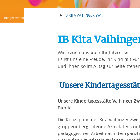
Ihre etwaige Einwilligung e
der von Ihnen aufgerufene
IB KITA VAIHINGER ZW...
aufgrund berechtigter Inte
IB Kita Vaihinge
Wir freuen uns über Ihr Interesse.
Es ist uns eine Freude, Ihr Kind mit F
und Ihnen so im Alltag zur Seite stehe
Unsere Kindertagesstät
Unsere Kindertagesstätte Vaihinger Z
Bundes.
Die Konzeption der Kita Vaihinger Zwe
gruppenübergreifende Aktivitäten zur F
pädagogischen Arbeit nach dem ganzhe