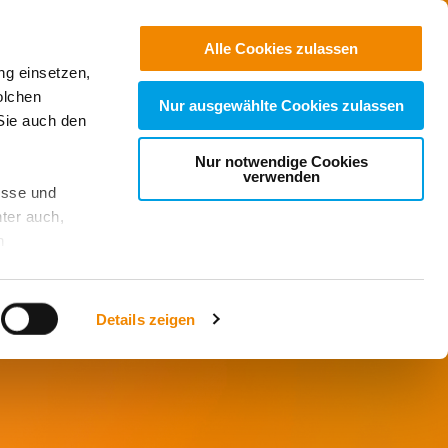
Kontakt
Suchen
Alle Cookies zulassen
ng einsetzen,
olchen
Nur ausgewählte Cookies zulassen
Sie auch den
Nur notwendige Cookies
verwenden
esse und
ter auch,
n
stet, was zu
Details zeigen
sicht
. Wenn
le Cookie-
 diese
achten Sie: