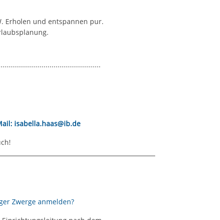
W. Erholen und entspannen pur.
Urlaubsplanung.
....................................................
ail: isabella.haas@ib.de
uch!
inger Zwerge anmelden?