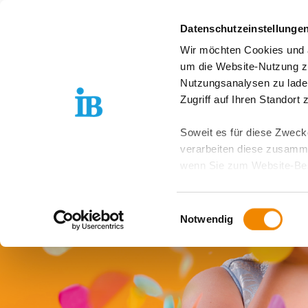
Springe zum Inhalt
Datenschutzeinstellunge
Wir möchten Cookies und ä
Über uns
Stand
um die Website-Nutzung zu
Nutzungsanalysen zu lade
Zugriff auf Ihren Standort
Soweit es für diese Zwecke
verarbeiten diese zusamme
wenn Sie zum Website-Bes
geräteübergreifend. Dabei 
ausgeschlossen werden. Do
Einwilligungsauswahl
zusätzlichen Risiken für I
Notwendig
Weitere Details finden Sie
Sie möchten, dass alle Web
Kategorien auswählen. Sie 
Zwecke entscheiden und Ihre