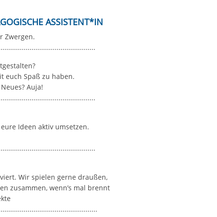
n
GOGISCHE ASSISTENT*IN​
er Zwergen.
..................................................
itgestalten?
it euch Spaß zu haben.
 Neues? Auja!
..................................................
 eure Ideen aktiv umsetzen.
..................................................
iert. Wir spielen gerne draußen,
lten zusammen, wenn’s mal brennt
ekte
...................................................