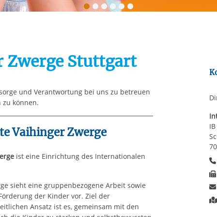
Automatische Wiede
rstreckt sich nicht auf notwendige Cookies, die erforderlich zur B
n und somit gewünschten Website-Funktionen sind. Diese Cooki
ressen und daher unabhängig von einer Einwilligung.
r Zwerge Stuttgart
K
ürsorge und Verantwortung bei uns zu betreuen
Di
n zu können.
In
IB
te Vaihinger Zwerge
Sc
70
werge
ist eine Einrichtung des Internationalen
rge sieht eine gruppenbezogene Arbeit sowie
örderung der Kinder vor. Ziel der
itlichen Ansatz ist es, gemeinsam mit den