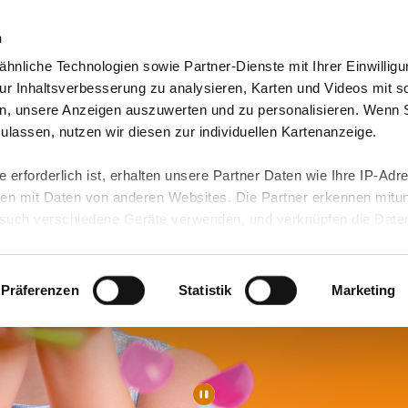
n
hnliche Technologien sowie Partner-Dienste mit Ihrer Einwilligu
orte & Angebote
Neuigkeiten
Jobs & Karriere
r Inhaltsverbesserung zu analysieren, Karten und Videos mit s
n, unsere Anzeigen auszuwerten und zu personalisieren. Wenn 
 zulassen, nutzen wir diesen zur individuellen Kartenanzeige.
 erforderlich ist, erhalten unsere Partner Daten wie Ihre IP-Adr
n mit Daten von anderen Websites. Die Partner erkennen mitun
uch verschiedene Geräte verwenden, und verknüpfen die Date
kann die Datenübertragung in Drittländer (insb. die USA) nicht
rt ist kein der EU gleichwertiges Datenschutzniveau gewährlei
hre Daten führen kann.
Präferenzen
Statistik
Marketing
 in unseren
Datenschutzhinweisen
und in unserer
Cookie-Über
site-Funktionen für diese Zwecke aktiviert sind, müssen Sie al
können mittels nachfolgender Buttons über Ihre Einwilligung für
 erteilte Einwilligung stets für die Zukunft widerrufen. Bitte be