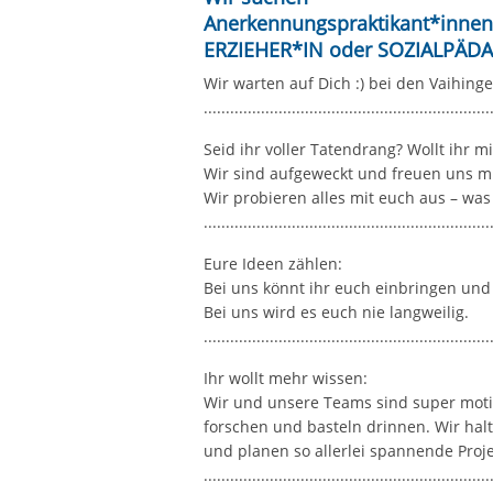
Anerkennungspraktikant*inne
ERZIEHER*IN oder SOZIALPÄDA
Wir warten auf Dich :) bei den Vaihing
.................................................................
Seid ihr voller Tatendrang? Wollt ihr m
Wir sind aufgeweckt und freuen uns m
Wir probieren alles mit euch aus – was
.................................................................
Eure Ideen zählen:
Bei uns könnt ihr euch einbringen und
Bei uns wird es euch nie langweilig.
.................................................................
Ihr wollt mehr wissen:
Wir und unsere Teams sind super motiv
forschen und basteln drinnen. Wir ha
und planen so allerlei spannende Proj
.................................................................