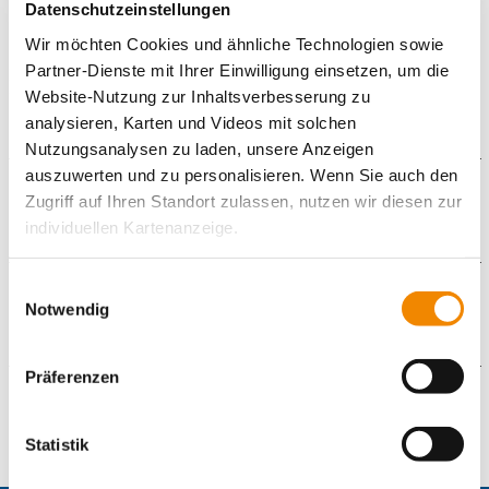
Datenschutzeinstellungen
Betriebe, Verbände, Kultur- und Bildungseinrichtungen,
Migrantenselbstorganisationen, Religionsgemeinschaften etc.)
Wir möchten Cookies und ähnliche Technologien sowie
Partner-Dienste mit Ihrer Einwilligung einsetzen, um die
Die Arbeit des JMD wird gefördert durch das Bundesministerium
für Familie, Senioren, Frauen und Jugend (BMFSFJ).
Website-Nutzung zur Inhaltsverbesserung zu
analysieren, Karten und Videos mit solchen
Nutzungsanalysen zu laden, unsere Anzeigen
auszuwerten und zu personalisieren. Wenn Sie auch den
Downloads
Zugriff auf Ihren Standort zulassen, nutzen wir diesen zur
individuellen Kartenanzeige.
IB_JuHiMi_Bericht_JMD_2019.pdf
IB_JuHiMi_Berichtsformular_JMD_Respekt_Coaches_2023.
Soweit es für diese Zwecke erforderlich ist, erhalten
Einwilligungsauswahl
Galerie
unsere Partner Daten wie Ihre IP-Adresse und
Notwendig
verarbeiten diese zusammen mit Daten von anderen
Websites. Die Partner erkennen mitunter auch, wenn Sie
Präferenzen
zum Website-Besuch verschiedene Geräte verwenden,
Kontaktformular
und verknüpfen die Daten geräteübergreifend. Dabei
kann die Datenübertragung in Drittländer (insb. die USA)
Statistik
Die mit einem Sternchen (
*
) gekennzeichneten Felder sind
nicht ausgeschlossen werden. Dort ist kein der EU
Pflichtfelder.
gleichwertiges Datenschutzniveau gewährleistet, was zu