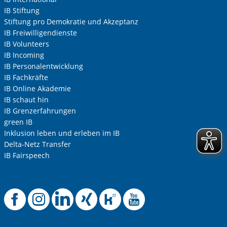
IB Stiftung
Stiftung pro Demokratie und Akzeptanz
IB Freiwilligendienste
Ihre Telefonnummer
IB Volunteers
IB Incoming
IB Personalentwicklung
IB Fachkräfte
Betreff ihrer Anfrage
IB Online Akademie
IB schaut hin
IB Grenzerfahrungen
Ihre Nachricht
*
green IB
Inklusion leben und erleben im IB
Delta-Netz Transfer
IB Fairspeech
Offizielle Facebook
Offizielle Instag
Offizielle Link
Offizielle X
Offizielle
Offizie
Anti-Roboter-Verifizierung
Hier klicken