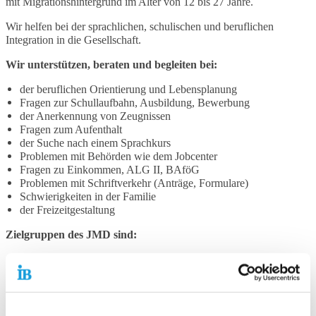
mit Migrationshintergrund im Alter von 12 bis 27 Jahre.
Wir helfen bei der sprachlichen, schulischen und beruflichen
Integration in die Gesellschaft.
Wir unterstützen, beraten und begleiten bei:
der beruflichen Orientierung und Lebensplanung
Fragen zur Schullaufbahn, Ausbildung, Bewerbung
der Anerkennung von Zeugnissen
Fragen zum Aufenthalt
der Suche nach einem Sprachkurs
Problemen mit Behörden wie dem Jobcenter
Fragen zu Einkommen, ALG II, BAföG
Problemen mit Schriftverkehr (Anträge, Formulare)
Schwierigkeiten in der Familie
der Freizeitgestaltung
Zielgruppen des JMD sind:
alle Jugendlichen und jungen Erwachsenen im Alter von 12 bis
27 Jahren mit Migrationsgeschichte
Institutionen und ehrenamtliche Initiativen in den sozialen
Netzwerken, die für Migrantinnen und Migranten relevant sind
(Integrationskursträger, Schulen, Fach- und Regeldienste,