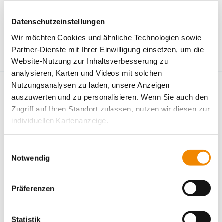
Geislingen an der Steige
Datenschutzeinstellungen
Wir möchten Cookies und ähnliche Technologien sowie
Assistierte Ausbildung flexibel (AsA flex)
Partner-Dienste mit Ihrer Einwilligung einsetzen, um die
Bildungszentrum Geislingen
Website-Nutzung zur Inhaltsverbesserung zu
analysieren, Karten und Videos mit solchen
Gilching
Nutzungsanalysen zu laden, unsere Anzeigen
auszuwerten und zu personalisieren. Wenn Sie auch den
Medizinische Akademie Berufsfachschule für Physiotherapie
Zugriff auf Ihren Standort zulassen, nutzen wir diesen zur
Gilching
individuellen Kartenanzeige.
Soweit es für diese Zwecke erforderlich ist, erhalten
Einwilligungsauswahl
Göppingen
unsere Partner Daten wie Ihre IP-Adresse und
Notwendig
verarbeiten diese zusammen mit Daten von anderen
Ausbildung zum*zur Fachpraktiker*in Hauswirtschaft
Websites. Die Partner erkennen mitunter auch, wenn Sie
Bildungszentrum Göppingen
Präferenzen
Teilhabebegleitung für Menschen mit besonderem
zum Website-Besuch verschiedene Geräte verwenden,
Förderbedarf (THB)
und verknüpfen die Daten geräteübergreifend. Dabei
Unterstützte Beschäftigung (UB)
kann die Datenübertragung in Drittländer (insb. die USA)
Statistik