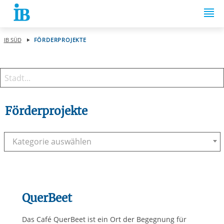
Springe zum Inhalt
IB SÜD
FÖRDERPROJEKTE
Förderprojekte
Kategorie auswählen
QuerBeet
Das Café QuerBeet ist ein Ort der Begegnung für