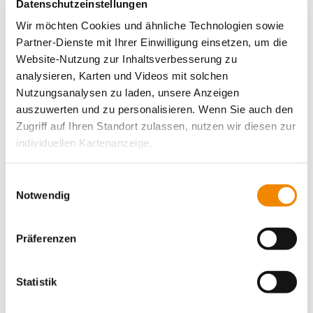
Beratungs- und Unterstützungsangeboten für
Datenschutzeinstellungen
Zugewanderte.
Wir möchten Cookies und ähnliche Technologien sowie
"Neue Wege"
01.12.2023
Zum Beitrag
Partner-Dienste mit Ihrer Einwilligung einsetzen, um die
Website-Nutzung zur Inhaltsverbesserung zu
analysieren, Karten und Videos mit solchen
Nutzungsanalysen zu laden, unsere Anzeigen
auszuwerten und zu personalisieren. Wenn Sie auch den
Zugriff auf Ihren Standort zulassen, nutzen wir diesen zur
individuellen Kartenanzeige.
Soweit es für diese Zwecke erforderlich ist, erhalten
Südiheim
Einwilligungsauswahl
unsere Partner Daten wie Ihre IP-Adresse und
Notwendig
verarbeiten diese zusammen mit Daten von anderen
Ein Platz für dich, für uns, für alle - Das Festival findet
Websites. Die Partner erkennen mitunter auch, wenn Sie
von 31.10. bis 12.11. in Stuttgart am Südheimer Platz
Präferenzen
statt.
zum Website-Besuch verschiedene Geräte verwenden,
"Südiheim"
28.11.2023
Zum Beitrag
und verknüpfen die Daten geräteübergreifend. Dabei
kann die Datenübertragung in Drittländer (insb. die USA)
Statistik
nicht ausgeschlossen werden. Dort ist kein der EU
gleichwertiges Datenschutzniveau gewährleistet, was zu