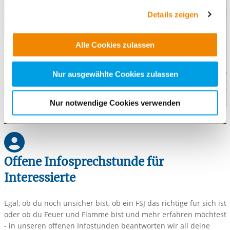
Datenschutzhinweisen
und in unserer
Cookie-
Details zeigen
Übersicht
. Wenn Sie möchten, dass alle Website-
Funktionen für diese Zwecke aktiviert sind, müssen Sie
Alle Cookies zulassen
alle Cookie-Kategorien auswählen. Sie können mittels
nachfolgender Buttons über Ihre Einwilligung für diese
Zwecke entscheiden und Ihre erteilte Einwilligung stets
Nur ausgewählte Cookies zulassen
für die Zukunft widerrufen. Bitte beachten Sie: Ihre
etwaige Einwilligung erstreckt sich nicht auf notwendige
Nur notwendige Cookies verwenden
Cookies, die erforderlich zur Bereitstellung der von Ihnen
aufgerufenen und somit gewünschten Website-
Funktionen sind. Diese Cookies setzen wir aufgrund
berechtigter Interessen und daher unabhängig von einer
Offene Infosprechstunde für
Einwilligung.
Interessierte
Egal, ob du noch unsicher bist, ob ein FSJ das richtige für sich ist
oder ob du Feuer und Flamme bist und mehr erfahren möchtest
- in unseren offenen Infostunden beantworten wir all deine