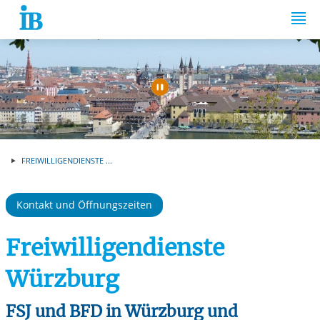
Springe zum Inhalt
Automatische Wiede
FREIWILLIGENDIENSTE ...
Kontakt und Öffnungszeiten
Freiwilligendienste
Würzburg
FSJ und BFD in Würzburg und