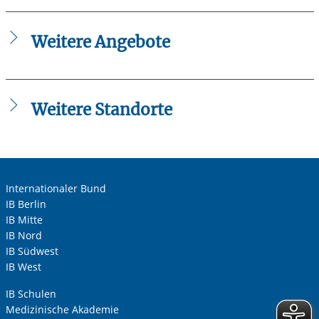
Weitere Angebote
Jetzt bewerben für Würzburg und Unterfranken
FSJ im Landkreis Main-Spessart
FSJ und BFD in Wiesentheid
Weitere Standorte
FSJ-Einsatzstelle werden
Freiwilligendienste Bamberg
Freiwilligendienste München
Freiwilligendienste Nürnberg
Freiwilligendienste Regensburg
Internationaler Bund
IB Berlin
IB Mitte
IB Nord
IB Südwest
IB West
IB Schulen
Medizinische Akademie